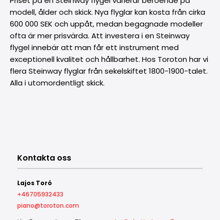
Priset på en Steinway flygel varierar beroende på
modell, ålder och skick. Nya flyglar kan kosta från cirka
600 000 SEK och uppåt, medan begagnade modeller
ofta är mer prisvärda. Att investera i en Steinway
flygel innebär att man får ett instrument med
exceptionell kvalitet och hållbarhet. Hos Toroton har vi
flera Steinway flyglar från sekelskiftet 1800-1900-talet.
Alla i utomordentligt skick.
Kontakta oss
Lajos Toró
+46705932433
piano@toroton.com