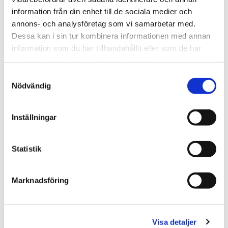
information från din enhet till de sociala medier och
annons- och analysföretag som vi samarbetar med.
Dessa kan i sin tur kombinera informationen med annan
information som du har tillhandahållit eller som de har
samlat in när du har använt deras tjänster.
Steinway&Sons M-
Steinway & Sons A-
Samtyckesval
170 / Nyskick
188
Nödvändig
Inställningar
Statistik
Marknadsföring
Steinway & Sons O-
Steinway & Sons O-
Visa detaljer
200, player
180,SÅLD