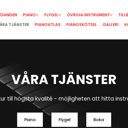
UDANDEN
PIANO
FLYGEL
ÖVRIGA INSTRUMENT
TILL
ÅRA TJÄNSTER
PIANOATLAS
PIANOSKÖTSEL
GALLERI
K
VÅRA TJÄNSTER
 till högsta kvalité - möjligheten att hitta inst
Piano
Flygel
Boka