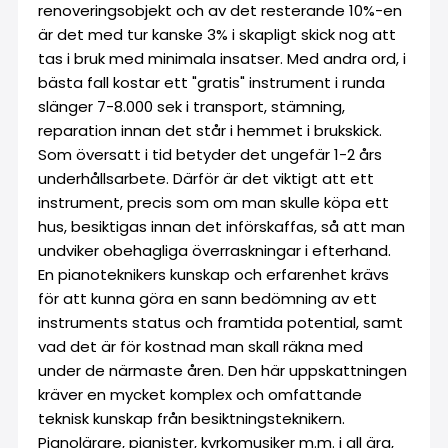
renoveringsobjekt och av det resterande 10%-en
är det med tur kanske 3% i skapligt skick nog att
tas i bruk med minimala insatser. Med andra ord, i
bästa fall kostar ett "gratis" instrument i runda
slänger 7-8.000 sek i transport, stämning,
reparation innan det står i hemmet i brukskick.
Som översatt i tid betyder det ungefär 1-2 års
underhållsarbete. Därför är det viktigt att ett
instrument, precis som om man skulle köpa ett
hus, besiktigas innan det införskaffas, så att man
undviker obehagliga överraskningar i efterhand.
En pianoteknikers kunskap och erfarenhet krävs
för att kunna göra en sann bedömning av ett
instruments status och framtida potential, samt
vad det är för kostnad man skall räkna med
under de närmaste åren. Den här uppskattningen
kräver en mycket komplex och omfattande
teknisk kunskap från besiktningsteknikern.
Pianolärare, pianister, kyrkomusiker m.m. i all ära,