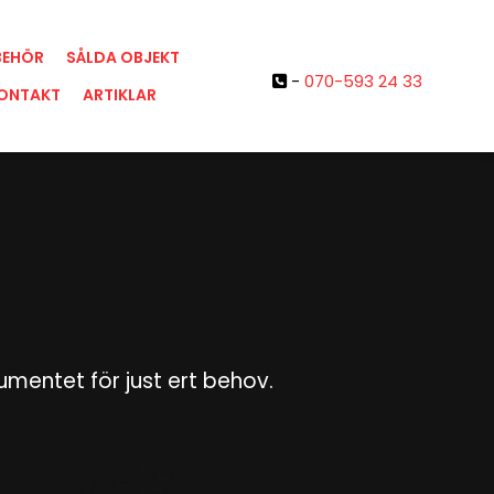
BEHÖR
SÅLDA OBJEKT
-
070-593 24 33

ONTAKT
ARTIKLAR
rumentet för just ert behov.