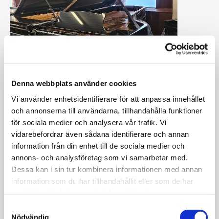
Denna webbplats använder cookies
Vi använder enhetsidentifierare för att anpassa innehållet
och annonserna till användarna, tillhandahålla funktioner
för sociala medier och analysera vår trafik. Vi
vidarebefordrar även sådana identifierare och annan
information från din enhet till de sociala medier och
annons- och analysföretag som vi samarbetar med.
Dessa kan i sin tur kombinera informationen med annan
STEINWAY&SONS D-274 /
information som du har tillhandahållit eller som de har
NYSKICK
samlat in när du har använt deras tjänster.
I lager
Samtyckesval
Nödvändig