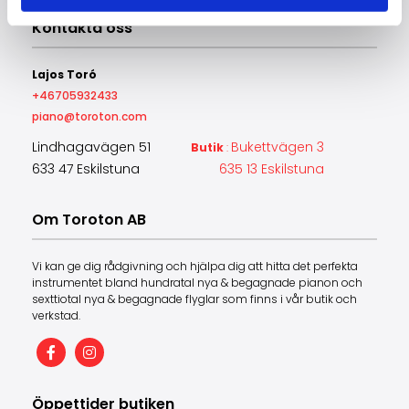
Kontakta oss
Lajos Toró
+46705932433
piano@toroton.com
Lindhagavägen 51
Bukettvägen 3
Butik
:
633 47 Eskilstuna
635 13 Eskilstuna
Om Toroton AB
Vi kan ge dig rådgivning och hjälpa dig att hitta det perfekta
instrumentet bland hundratal nya & begagnade pianon och
sexttiotal nya & begagnade flyglar som finns i vår butik och
verkstad.
Öppettider butiken