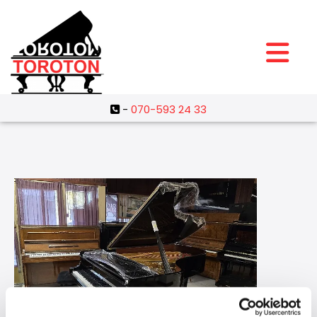
-
070-593 24 33
