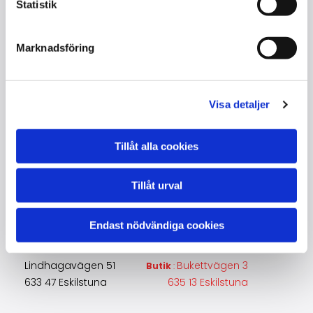
Statistik
Serienummer : 493...
Grundat : 1853 / New York / USA
Tillverkad : 1985 Hamburg
Marknadsföring
Visa detaljer
Tillåt alla cookies
Kontakta oss
Tillåt urval
Lajos Toró
Endast nödvändiga cookies
+46705932433
piano@toroton.com
Lindhagavägen 51
Bukettvägen 3
Butik
:
633 47 Eskilstuna
635 13 Eskilstuna