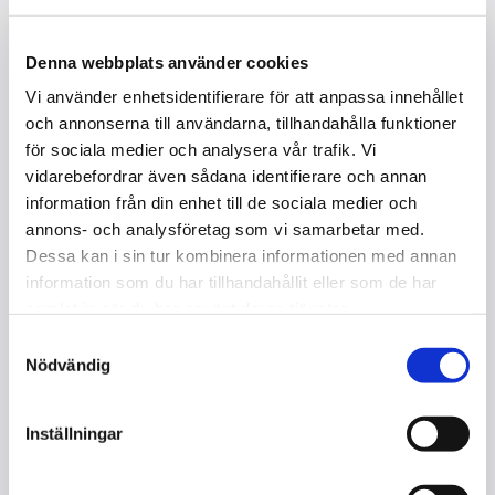
Denna webbplats använder cookies
Vi använder enhetsidentifierare för att anpassa innehållet
och annonserna till användarna, tillhandahålla funktioner
för sociala medier och analysera vår trafik. Vi
vidarebefordrar även sådana identifierare och annan
STEINWAY & SONS B-211 SÅLD
information från din enhet till de sociala medier och
annons- och analysföretag som vi samarbetar med.
I lager
Dessa kan i sin tur kombinera informationen med annan
information som du har tillhandahållit eller som de har
Kontakta oss
samlat in när du har använt deras tjänster.
Samtyckesval
Storlek : 211 cm
Nödvändig
Mekanik : Steinway/Renner
Tangenter : 88
Pedaler : 3
Inställningar
Kvalitet : Helrenoverad
Färg : Svartpolyester/högblank