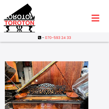
-
070-593 24 33
