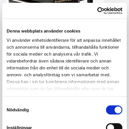
Denna webbplats använder cookies
Vi använder enhetsidentifierare för att anpassa innehållet
och annonserna till användarna, tillhandahålla funktioner
för sociala medier och analysera vår trafik. Vi
vidarebefordrar även sådana identifierare och annan
information från din enhet till de sociala medier och
STEINGRAEBER & SÖHNE D-232 /
annons- och analysföretag som vi samarbetar med.
FLYGEL / NY
Dessa kan i sin tur kombinera informationen med annan
information som du har tillhandahållit eller som de har
I lager
samlat in när du har använt deras tjänster.
Samtyckesval
Kontakta oss
Nödvändig
Storlek : 232 cm
Tangenter : 88
Inställningar