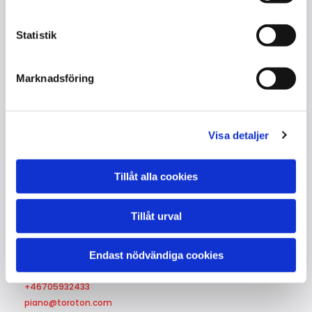
Kontakta oss
Storlek: 170 cm
Statistik
Kvalitet : NY
Färg : Antracit polyester
Marknadsföring
Serienummer : Beställning
Tillverkad : Bayreuth / Tyskland
Visa detaljer
Tillåt alla cookies
Tillåt urval
Kontakta oss
Endast nödvändiga cookies
Lajos Toró
+46705932433
piano@toroton.com