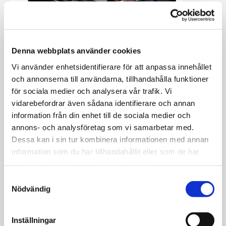
Denna webbplats använder cookies
Vi använder enhetsidentifierare för att anpassa innehållet
och annonserna till användarna, tillhandahålla funktioner
för sociala medier och analysera vår trafik. Vi
vidarebefordrar även sådana identifierare och annan
information från din enhet till de sociala medier och
annons- och analysföretag som vi samarbetar med.
Dessa kan i sin tur kombinera informationen med annan
information som du har tillhandahållit eller som de har
samlat in när du har använt deras tjänster.
STEINGRAEBER & SÖHNE A- 170
Samtyckesval
STUDIO / FLYGEL / NY
Nödvändig
I lager
Inställningar