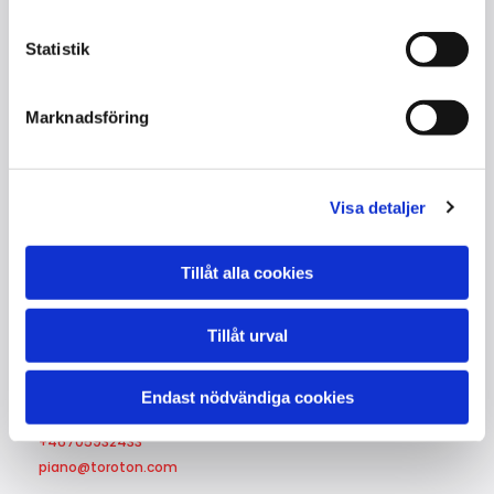
Storlek : 170 cm
Statistik
Kvalitet : NY
Färg : Svart, polyester
Marknadsföring
Serienummer : Beställning
Tillverkad : Bayreuth / Tyskland
Visa detaljer
Tillåt alla cookies
Tillåt urval
Kontakta oss
Endast nödvändiga cookies
Lajos Toró
+46705932433
piano@toroton.com