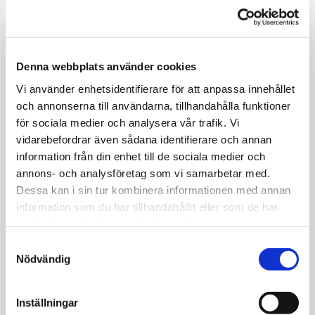
Denna webbplats använder cookies
Vi använder enhetsidentifierare för att anpassa innehållet
och annonserna till användarna, tillhandahålla funktioner
för sociala medier och analysera vår trafik. Vi
vidarebefordrar även sådana identifierare och annan
information från din enhet till de sociala medier och
annons- och analysföretag som vi samarbetar med.
Dessa kan i sin tur kombinera informationen med annan
information som du har tillhandahållit eller som de har
samlat in när du har använt deras tjänster.
STEINGRAEBER & SÖHNE A- 170 /
Samtyckesval
FLYGEL / NY
Nödvändig
I lager
Inställningar
Kontakta oss