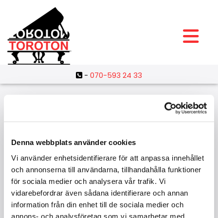
-
070-593 24 33

STEINGRAEBER
Denna webbplats använder cookies
I lager
Vi använder enhetsidentifierare för att anpassa innehållet
och annonserna till användarna, tillhandahålla funktioner
Kontakta oss
för sociala medier och analysera vår trafik. Vi
SFM mekanik med magnetteknik
vidarebefordrar även sådana identifierare och annan
information från din enhet till de sociala medier och
annons- och analysföretag som vi samarbetar med.