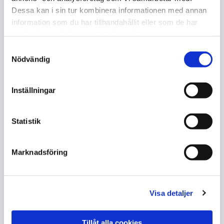
Dessa kan i sin tur kombinera informationen med annan
information som du har tillhandahållit eller som de har
samlat in när du har använt deras tjänster.
Samtyckesval
Nödvändig
Inställningar
Kontakta oss
Statistik
Lajos Toró
+46705932433
Marknadsföring
piano@toroton.com
Lindhagavägen 51
Bukettvägen 3
Butik
:
633 47 Eskilstuna
635 13 Eskilstuna
Visa detaljer
Om Toroton AB
Tillåt alla cookies