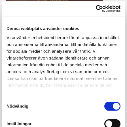
Denna webbplats använder cookies
Vi använder enhetsidentifierare för att anpassa innehållet
och annonserna till användarna, tillhandahålla funktioner
för sociala medier och analysera vår trafik. Vi
vidarebefordrar även sådana identifierare och annan
information från din enhet till de sociala medier och
RÖNISCH, C. 210 / FLYGEL
annons- och analysföretag som vi samarbetar med.
I lager
Dessa kan i sin tur kombinera informationen med annan
information som du har tillhandahållit eller som de har
samlat in när du har använt deras tjänster.
Kontakta oss
Samtyckesval
Nödvändig
Storlek : 210 cm
Mekanik : Rönisch
Tangenter : 88
Inställningar