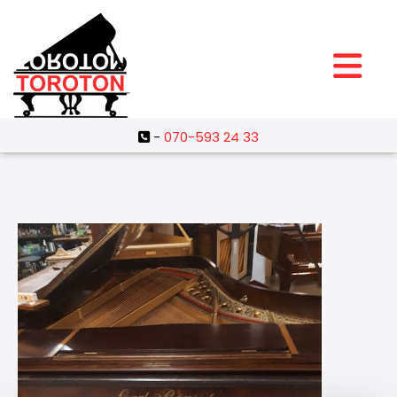
-
070-593 24 33
