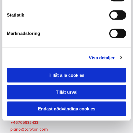
Pedaler : 2
Kvalitet : Begagnad/iordninggjort/nya
stämnaglar
Statistik
Serienummer : 2925
Tillverkning : 1868 Dresden / Tyskland
Marknadsföring
Grundad : 1845 Dresden -
Extra : Konsertskick, uthyrningsflygel
Visa detaljer
Tillåt alla cookies
Tillåt urval
Kontakta oss
Endast nödvändiga cookies
Lajos Toró
+46705932433
piano@toroton.com