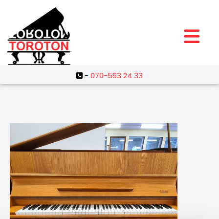
-
070-593 24 33
