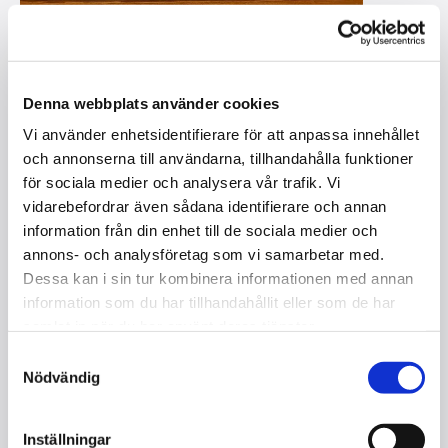
Denna webbplats använder cookies
Vi använder enhetsidentifierare för att anpassa innehållet
och annonserna till användarna, tillhandahålla funktioner
ÖSTLUND EINAR 110 ( `60TALET)
för sociala medier och analysera vår trafik. Vi
I lager
vidarebefordrar även sådana identifierare och annan
information från din enhet till de sociala medier och
Kontakta oss
annons- och analysföretag som vi samarbetar med.
Dessa kan i sin tur kombinera informationen med annan
Storlek : 110 cm
information som du har tillhandahållit eller som de har
Mekanik : Renner
samlat in när du har använt deras tjänster.
Tangenter : 85
Samtyckesval
Pedaler 2
Nödvändig
Kvalitet : Begagnad
Färg : Valnöt fanér
Serienummer : 917
Inställningar