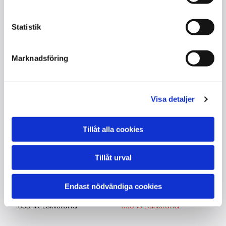
Tillverkad : Stockholm / Sverige
Grundad : Stockholm
Statistik
Extra : Flygellock
Marknadsföring
Visa detaljer
Kontakta oss
Tillåt alla cookies
Lajos Toró
Tillåt urval
+46705932433
piano@toroton.com
Endast nödvändiga cookies
Lindhagavägen 51
Bukettvägen 3
Butik
:
633 47 Eskilstuna
635 13 Eskilstuna