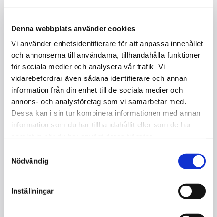
Denna webbplats använder cookies
Vi använder enhetsidentifierare för att anpassa innehållet
och annonserna till användarna, tillhandahålla funktioner
för sociala medier och analysera vår trafik. Vi
vidarebefordrar även sådana identifierare och annan
ÖSTLIND_ALMQUIST 122 (1952)
information från din enhet till de sociala medier och
I lager
annons- och analysföretag som vi samarbetar med.
Dessa kan i sin tur kombinera informationen med annan
Kontakta oss
information som du har tillhandahållit eller som de har
samlat in när du har använt deras tjänster.
Storlek : 122 cm
Samtyckesval
Mekanik: 30%plast
Nödvändig
Tangenter : 85
Pedaler : 2
Kvalitet : Begagnad / inför renovering
Inställningar
Färg : Öppenporig Ek
Serienummer : 32256