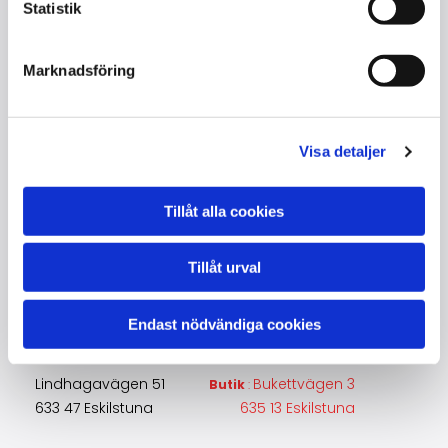
Statistik
Tillverkad : Arvika / Sverige
Grundad : 1888 Arvika/1962.1977 Malmsjö
Extra :
Marknadsföring
Visa detaljer
Tillåt alla cookies
Kontakta oss
Tillåt urval
Lajos Toró
Endast nödvändiga cookies
+46705932433
piano@toroton.com
Lindhagavägen 51
Bukettvägen 3
Butik
:
633 47 Eskilstuna
635 13 Eskilstuna