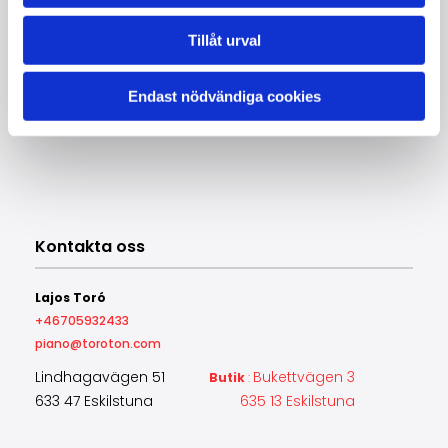
Tillverkad : Arvika / Sverige
Grundad : 1888 Arvika/ 1962 - avvecklad 1977
Tillåt urval
Extra : Ljustakar
Endast nödvändiga cookies
Kontakta oss
Lajos Toró
+46705932433
piano@toroton.com
Lindhagavägen 51
Bukettvägen 3
Butik
:
633 47 Eskilstuna
635 13 Eskilstuna