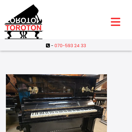
-
070-593 24 33
