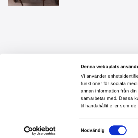
Kontakta oss
Denna webbplats använde
Vi använder enhetsidentifie
Lajos Toró
funktioner för sociala medi
+46705932433
annan information från din
piano@toroton.com
samarbetar med. Dessa kan
Lindhagavägen 51
Bukettvägen 3
Butik
:
tillhandahållit eller som d
633 47 Eskilstuna
635 13 Eskilstuna
Samtyckesval
Nödvändig