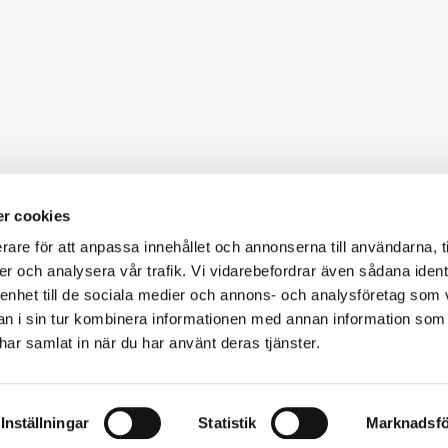
Om Toroton AB
r cookies
rare för att anpassa innehållet och annonserna till användarna, t
Vi kan ge dig rådgivning och hjälpa dig att hitta det perfekta
er och analysera vår trafik. Vi vidarebefordrar även sådana ident
instrumentet bland hundratal nya & begagnade pianon och
sexttiotal nya & begagnade flyglar som finns i vår butik och
 enhet till de sociala medier och annons- och analysföretag som 
verkstad.
 i sin tur kombinera informationen med annan information som
e har samlat in när du har använt deras tjänster.
Inställningar
Statistik
Marknadsfö