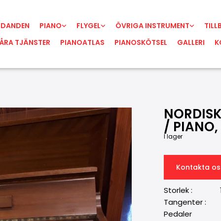
UDANDEN
PIANO
FLYGEL
ÖVRIGA INSTRUMENT
TILL
ÅRA TJÄNSTER
PIANOATLAS
PIANOSKÖTSEL
GALLERI
K
NORDISK
/ PIANO,
I lager
Kontakta os
Storlek : 1
Tangenter 
Pedaler