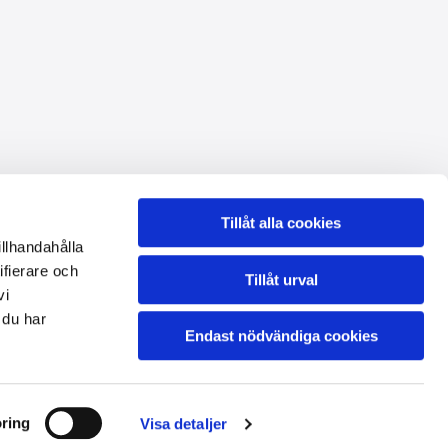
Öppettider butiken
Tillåt alla cookies
illhandahålla
Enligt tidsbokning
, flexibel även helger och kvällar
ifierare och
Integritet & cookies
Tillåt urval
vi
 du har
Endast nödvändiga cookies
ring
Visa detaljer