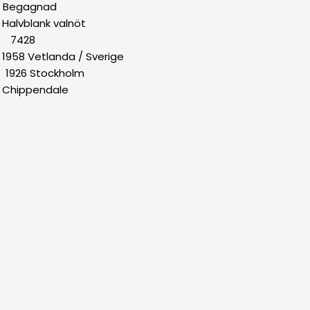
Begagnad
blank valnöt
 : 7428
958 Vetlanda / Sverige
926 Stockholm
ippendale