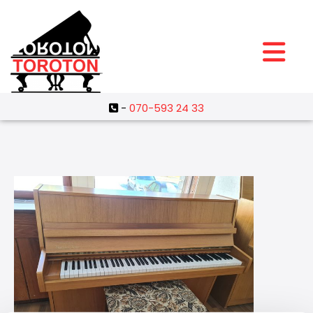
-
070-593 24 33
