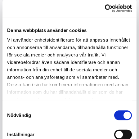
Denna webbplats använder cookies
Vi använder enhetsidentifierare för att anpassa innehållet
och annonserna till användarna, tillhandahålla funktioner
NORDISKA PIANOFABRIKEN 108
för sociala medier och analysera vår trafik. Vi
FAMILIA / PIANO, S
vidarebefordrar även sådana identifierare och annan
I lager
information från din enhet till de sociala medier och
annons- och analysföretag som vi samarbetar med.
Kontakta oss
Dessa kan i sin tur kombinera informationen med annan
information som du har tillhandahållit eller som de har
Storlek : 108 cm
samlat in när du har använt deras tjänster.
Mekanik: Langer 75
Samtyckesval
Tangenter : 88
Nödvändig
Pedaler : 2
Kvalitet : Begagnad
Inställningar
Färg : Satinerad valnöt