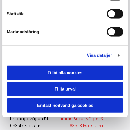
Serienummer : 68894
Tillverkad : Vetlanda / Sverige
Statistik
Grundad : 1921/Stockholm - avvecklad 1988
Extra :
Marknadsföring
Visa detaljer
Tillåt alla cookies
Kontakta oss
Tillåt urval
Lajos Toró
+46705932433
Endast nödvändiga cookies
piano@toroton.com
Lindhagavägen 51
Bukettvägen 3
Butik
:
633 47 Eskilstuna
635 13 Eskilstuna