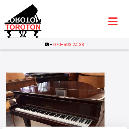
-
070-593 24 33
