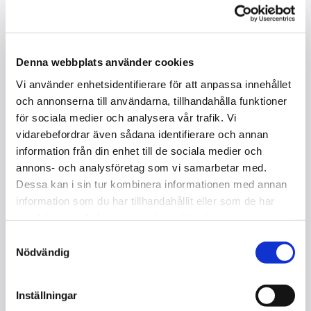
Denna webbplats använder cookies
Vi använder enhetsidentifierare för att anpassa innehållet
och annonserna till användarna, tillhandahålla funktioner
för sociala medier och analysera vår trafik. Vi
vidarebefordrar även sådana identifierare och annan
information från din enhet till de sociala medier och
annons- och analysföretag som vi samarbetar med.
MALMSJÖ.J.G.135 / FLYGEL /S
Dessa kan i sin tur kombinera informationen med annan
I lager
information som du har tillhandahållit eller som de har
samlat in när du har använt deras tjänster.
Kontakta oss
Samtyckesval
Nödvändig
Storlek : 135 cm
Mekanik : Schwander
Tangenter : 85
Inställningar