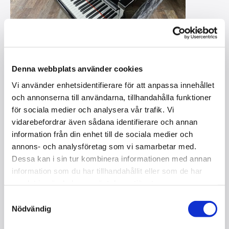
Denna webbplats använder cookies
Vi använder enhetsidentifierare för att anpassa innehållet
och annonserna till användarna, tillhandahålla funktioner
för sociala medier och analysera vår trafik. Vi
vidarebefordrar även sådana identifierare och annan
information från din enhet till de sociala medier och
annons- och analysföretag som vi samarbetar med.
Dessa kan i sin tur kombinera informationen med annan
information som du har tillhandahållit eller som de har
samlat in när du har använt deras tjänster.
MALMSJÖ 211 / FLYGEL / NYSKICK
Samtyckesval
I lager
Nödvändig
Kontakta oss