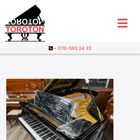
-
070-593 24 33
