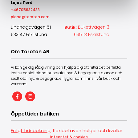
Lajos Toró
+46705932433
piano@toroton.com
Lindhagavägen 51
Bukettvägen 3
Butik
:
633 47 Eskilstuna
635 13 Eskilstuna
Om Toroton AB
Vi kan ge dig rådgivning och hjälpa dig att hitta det perfekta
instrumentet bland hundratal nya & begagnade pianon och
sexttiotal nya & begagnade flyglar som finns i vår butik och
verkstad.
Öppettider butiken
Enligt tidsbokning
, flexibel även helger och kvällar
Integritet & cookies