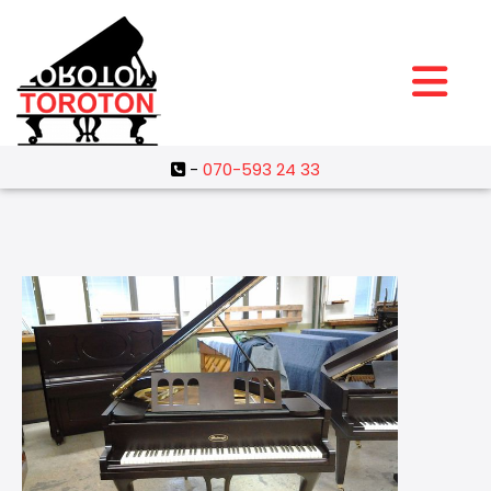
-
070-593 24 33
