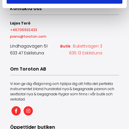
Kontakta oss
Lajos Toró
+46705932433
piano@toroton.com
Lindhagavägen 51
Bukettvägen 3
Butik
:
633 47 Eskilstuna
635 13 Eskilstuna
Om Toroton AB
Vi kan ge dig rådgivning och hjälpa dig att hitta det perfekta
instrumentet bland hundratal nya & begagnade pianon och
sexttiotal nya & begagnade flyglar som finns i vår butik och
verkstad.
Öppettider butiken