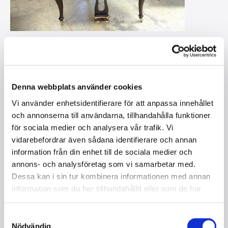
Denna webbplats använder cookies
Vi använder enhetsidentifierare för att anpassa innehållet
och annonserna till användarna, tillhandahålla funktioner
för sociala medier och analysera vår trafik. Vi
vidarebefordrar även sådana identifierare och annan
information från din enhet till de sociala medier och
annons- och analysföretag som vi samarbetar med.
Dessa kan i sin tur kombinera informationen med annan
MALMSJÖ 130, FLYGEL,S
information som du har tillhandahållit eller som de har
I lager
samlat in när du har använt deras tjänster.
Samtyckesval
Kontakta oss
Nödvändig