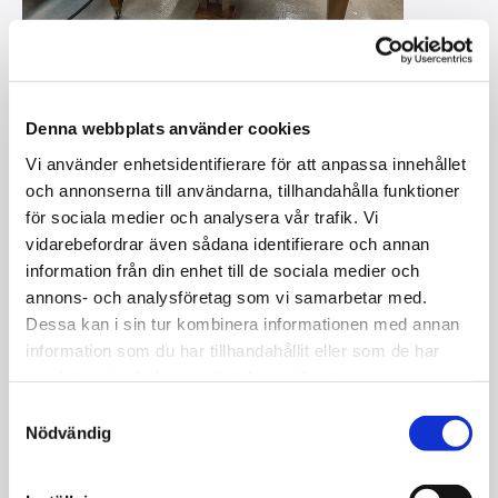
Denna webbplats använder cookies
Vi använder enhetsidentifierare för att anpassa innehållet
J.P.LÖFBERG 170 ( ´50TALET)
och annonserna till användarna, tillhandahålla funktioner
SÅLD
för sociala medier och analysera vår trafik. Vi
I lager
vidarebefordrar även sådana identifierare och annan
information från din enhet till de sociala medier och
annons- och analysföretag som vi samarbetar med.
Kontakta oss
Dessa kan i sin tur kombinera informationen med annan
information som du har tillhandahållit eller som de har
Storlek : 170 cm
samlat in när du har använt deras tjänster.
Mekanik : Renner
Tangenter : 85
Samtyckesval
Pedaler : 2
Nödvändig
Kvalitet : Renoverad
Färg : Satinerad randig valnöt