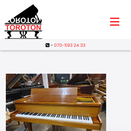
-
070-593 24 33
