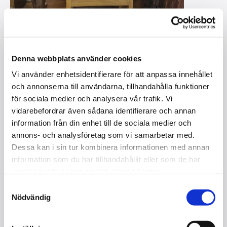
Denna webbplats använder cookies
Vi använder enhetsidentifierare för att anpassa innehållet
HOFMANN WIEN 118, PIANO
och annonserna till användarna, tillhandahålla funktioner
I lager
för sociala medier och analysera vår trafik. Vi
vidarebefordrar även sådana identifierare och annan
information från din enhet till de sociala medier och
Kontakta oss
annons- och analysföretag som vi samarbetar med.
Dessa kan i sin tur kombinera informationen med annan
Storlek : 118 cm
information som du har tillhandahållit eller som de har
Mekanik : Renner
samlat in när du har använt deras tjänster.
Tangenter : 88
Pedaler 3
Samtyckesval
Kvalitet : Begagnad
Nödvändig
Färg : Mörk valnöt
Serienummer : 39006