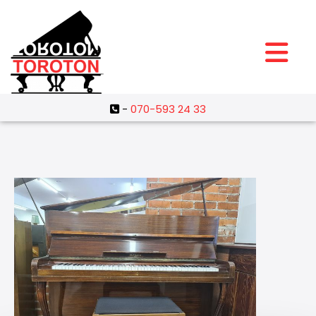
-
070-593 24 33
