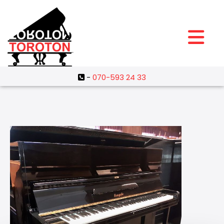
-
070-593 24 33
