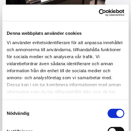
Denna webbplats använder cookies
Vi använder enhetsidentifierare för att anpassa innehållet
och annonserna till användarna, tillhandahålla funktioner
för sociala medier och analysera vår trafik. Vi
vidarebefordrar även sådana identifierare och annan
information från din enhet till de sociala medier och
HAEGELE 125 / PIANO, S /
annons- och analysföretag som vi samarbetar med.
NYSKICK
Dessa kan i sin tur kombinera informationen med annan
I lager
information som du har tillhandahållit eller som de har
samlat in när du har använt deras tjänster.
Kontakta oss
Samtyckesval
Nödvändig
Storlek: 125 cm
Mekanik : Renner