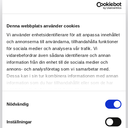
Denna webbplats använder cookies
Vi använder enhetsidentifierare för att anpassa innehållet
och annonserna till användarna, tillhandahålla funktioner
för sociala medier och analysera vår trafik. Vi
vidarebefordrar även sådana identifierare och annan
information från din enhet till de sociala medier och
annons- och analysföretag som vi samarbetar med.
GROTRIAN STEINWEG 120
Dessa kan i sin tur kombinera informationen med annan
I lager
information som du har tillhandahållit eller som de har
samlat in när du har använt deras tjänster.
Kontakta oss
Samtyckesval
Nödvändig
Storlek : 120 cm
Mekanik : Renner
Tangenter : 88
Inställningar