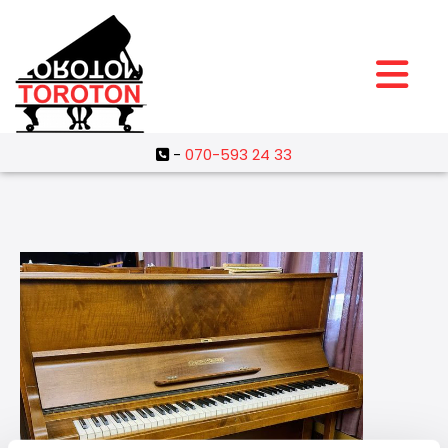
-
070-593 24 33
