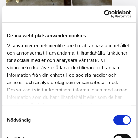
Denna webbplats använder cookies
Vi använder enhetsidentifierare för att anpassa innehållet
ENGSTRÖM & JOHANNISSON 136,
och annonserna till användarna, tillhandahålla funktioner
SILENTPIANO / SÅLD
för sociala medier och analysera vår trafik. Vi
I lager
vidarebefordrar även sådana identifierare och annan
information från din enhet till de sociala medier och
annons- och analysföretag som vi samarbetar med.
Kontakta oss
Dessa kan i sin tur kombinera informationen med annan
information som du har tillhandahållit eller som de har
Storlek: 136 cm
samlat in när du har använt deras tjänster.
Mekanik :
Tangenter: 85
Samtyckesval
Pedaler: 2
Nödvändig
Kvalitet: Helrenoverad
Färg: Satinerad valnöt