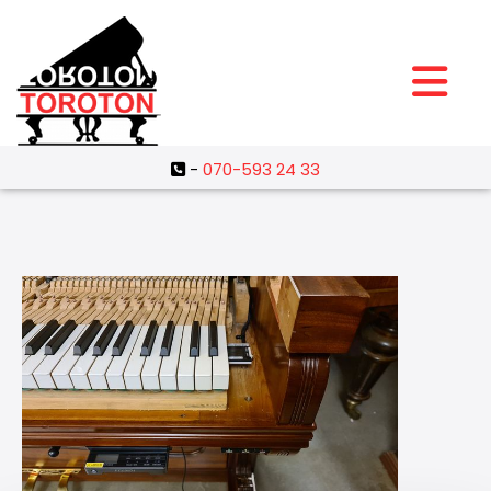
-
070-593 24 33
