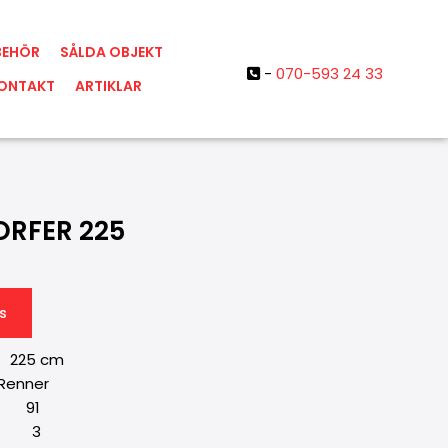
BEHÖR
SÅLDA OBJEKT
-
070-593 24 33

ONTAKT
ARTIKLAR
RFER 225
s
225 cm
enner
: 91
: 3