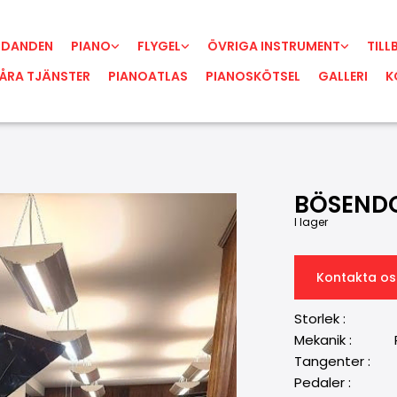
UDANDEN
PIANO
FLYGEL
ÖVRIGA INSTRUMENT
TILL
ÅRA TJÄNSTER
PIANOATLAS
PIANOSKÖTSEL
GALLERI
K
BÖSENDO
I lager
Kontakta os
Storlek : 
Mekanik : R
Tangenter 
Pedaler 