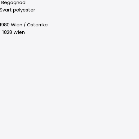
Begagnad
t polyester
 :
980 Wien / Österrike
828 Wien