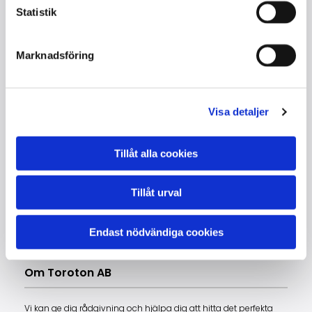
Statistik
Marknadsföring
Visa detaljer
Kontakta oss
Tillåt alla cookies
Lajos Toró
+46705932433
Tillåt urval
piano@toroton.com
Lindhagavägen 51
Bukettvägen 3
Butik
:
Endast nödvändiga cookies
633 47 Eskilstuna
635 13 Eskilstuna
Om Toroton AB
Vi kan ge dig rådgivning och hjälpa dig att hitta det perfekta