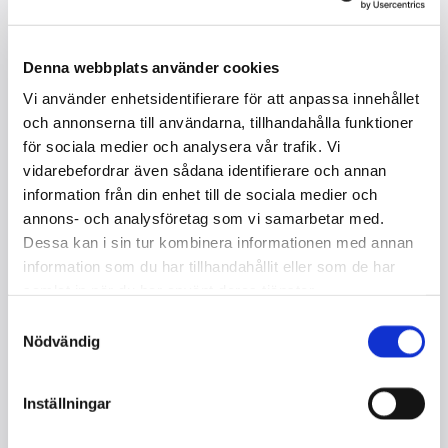
Denna webbplats använder cookies
Vi använder enhetsidentifierare för att anpassa innehållet
och annonserna till användarna, tillhandahålla funktioner
för sociala medier och analysera vår trafik. Vi
BLÜTHNER 180 / FLYGEL
vidarebefordrar även sådana identifierare och annan
I lager
information från din enhet till de sociala medier och
annons- och analysföretag som vi samarbetar med.
Dessa kan i sin tur kombinera informationen med annan
Kontakta oss
information som du har tillhandahållit eller som de har
samlat in när du har använt deras tjänster.
Storlek : 180 cm
Tangenter : 88
Samtyckesval
Pedaler : 2
Nödvändig
Kvalitet : Begagnad / inför renovering
Färg : Svart/schellack
Inställningar
Serienummer : 102049
Tillverkad : 1922 Leipzig / Tyskland