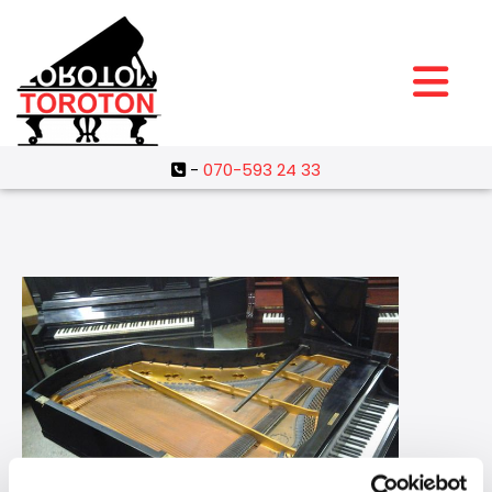
-
070-593 24 33
