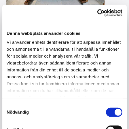
Denna webbplats använder cookies
Vi använder enhetsidentifierare för att anpassa innehållet
BLÜTHNER 120, VALNÖT
och annonserna till användarna, tillhandahålla funktioner
I lager
för sociala medier och analysera vår trafik. Vi
vidarebefordrar även sådana identifierare och annan
information från din enhet till de sociala medier och
Kontakta oss
annons- och analysföretag som vi samarbetar med.
Dessa kan i sin tur kombinera informationen med annan
Storlek : 120 cm
information som du har tillhandahållit eller som de har
Mekanik : Blüthner
samlat in när du har använt deras tjänster.
Tangenter : 85
Pedaler : 2
Samtyckesval
Kvalitet : Helrenoverad
Nödvändig
Färg : Valnöt
Serienummer : 128584