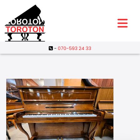
-
070-593 24 33
