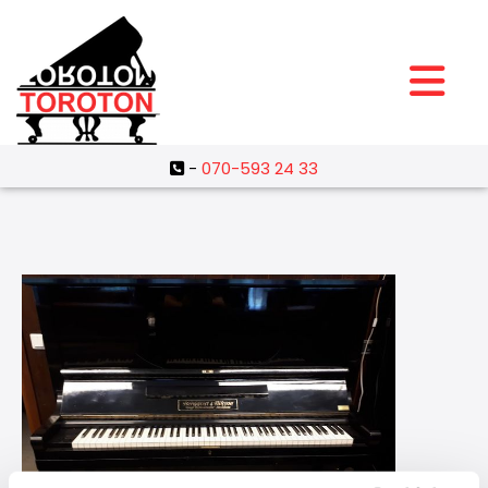
-
070-593 24 33
