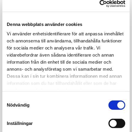
Denna webbplats använder cookies
Vi använder enhetsidentifierare för att anpassa innehållet
och annonserna till användarna, tillhandahålla funktioner
BERGQVIST & NILSSON 129 /
för sociala medier och analysera vår trafik. Vi
vidarebefordrar även sådana identifierare och annan
RENOVERAD
information från din enhet till de sociala medier och
I lager
annons- och analysföretag som vi samarbetar med.
Dessa kan i sin tur kombinera informationen med annan
Kontakta oss
information som du har tillhandahållit eller som de har
samlat in när du har använt deras tjänster.
Storlek : 129 cm
Samtyckesval
Tangenter : 85
Nödvändig
Mekanik : Lexov
Pedaler 2
Kvalitet : Begagnad / renoverad
Inställningar
Färg : Svart