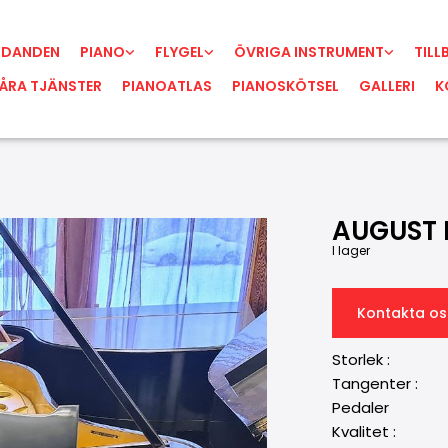
UDANDEN
PIANO
FLYGEL
ÖVRIGA INSTRUMENT
TILL
ÅRA TJÄNSTER
PIANOATLAS
PIANOSKÖTSEL
GALLERI
K
AUGUST F
I lager
Kontakta os
Storlek : 
Tangenter 
Pedaler
Kvalitet : B