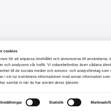
Om Toroton AB
r cookies
rare för att anpassa innehållet och annonserna till användarna, t
Vi kan ge dig rådgivning och hjälpa dig att hitta det perfekta
er och analysera vår trafik. Vi vidarebefordrar även sådana ident
instrumentet bland hundratal nya & begagnade pianon och
 enhet till de sociala medier och annons- och analysföretag som 
sexttiotal nya & begagnade flyglar som finns i vår butik och
 i sin tur kombinera informationen med annan information som
verkstad.
e har samlat in när du har använt deras tjänster.
Inställningar
Statistik
Marknadsfö