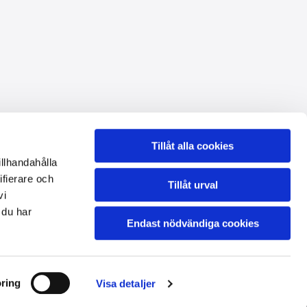
Öppettider butiken
Tillåt alla cookies
illhandahålla
Enligt tidsbokning
, flexibel även helger och kvällar
ifierare och
Tillåt urval
Integritet & cookies
vi
 du har
Endast nödvändiga cookies
ring
Visa detaljer