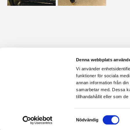
Kontakta oss
Denna webbplats använde
Vi använder enhetsidentifie
Lajos Toró
funktioner för sociala medi
+46705932433
annan information från din
piano@toroton.com
samarbetar med. Dessa kan
tillhandahållit eller som d
Lindhagavägen 51
Bukettvägen 3
Butik
:
633 47 Eskilstuna
635 13 Eskilstuna
Samtyckesval
Nödvändig